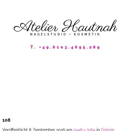
Atelier Hautnah
NAGELSTUDIO + KOSMETIK
T. +49.6103.4695.289
fach Wohlfühl
108
Veröffentlicht
8. September 2016
am
2448 × 3264
in
Galerie