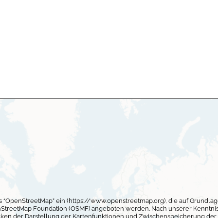
es “OpenStreetMap” ein (https://www.openstreetmap.org), die auf Grund
nStreetMap Foundation (OSMF) angeboten werden. Nach unserer Kenntnis
ken der Darstellung der Kartenfunktionen und Zwischenspeicherung der